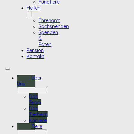
Fundtiere
Helfen
Ehrenamt
Sachspenden
Spenden
&
Paten
Pension
Kontakt
Über
Uns
Das
Team
Das
Tierheim
Karriere
Tiere