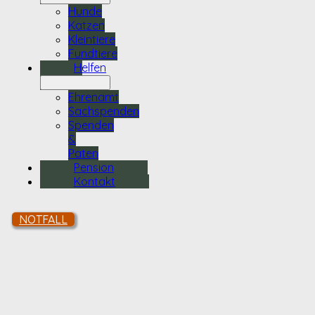
Hunde
Katzen
Kleintiere
Fundtiere
Helfen
Ehrenamt
Sachspenden
Spenden
&
Paten
Pension
Kontakt
NOTFALL