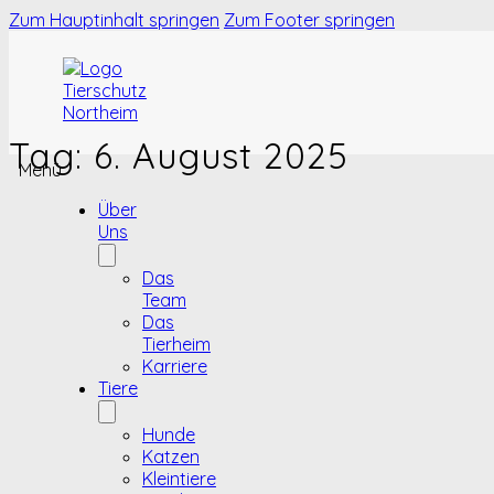
Zum Hauptinhalt springen
Zum Footer springen
Tag:
6. August 2025
Menü
Über
Uns
Das
Team
Das
Tierheim
Karriere
Tiere
Hunde
Katzen
Kleintiere