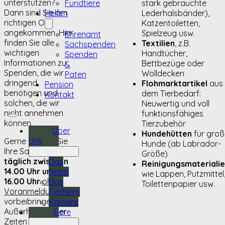
unterstützen?
Fundtiere
stark gebrauchte
Dann sind Sie am
Helfen
Lederhalsbänder),
richtigen Ort
Katzentoiletten,
angekommen. Hier
Spielzeug usw.
Ehrenamt
finden Sie alle
Textilien
, z.B.
Sachspenden
wichtigen
Handtücher,
Spenden
Informationen zu
Bettbezüge oder
&
Spenden, die wir
Wolldecken
Paten
dringend
Flohmarktartikel
aus
Pension
benötigen und
dem Tierbedarf:
Kontakt
solchen, die wir
Neuwertig und voll
nicht annehmen
funktionsfähiges
können.
Tierzubehör
Über
Hundehütten
für groß
Uns
Gerne können Sie
Hunde (ab Labrador-
Ihre Sachspenden
Größe)
täglich zwischen
Das
Reinigungsmateriali
14.00 Uhr und
Team
wie Lappen, Putzmittel
16.00 Uhr
ohne
Das
Toilettenpapier usw.
Voranmeldung
Tierheim
vorbeibringen.
Karriere
Außerhalb dieser
Tiere
Zeiten steht eine