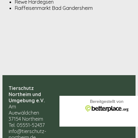
Rewe Hardegsen
Raiffeisenmarkt Bad Gandersheim
Tierschutz
Northeim und
Umgebung e.V.
Am
Auewäldchen
37154 Northeim
Tel. 05551-52437
info@tierschutz-
northeim.de