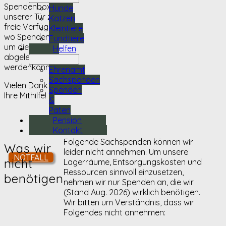
Spendenbox vor
Hunde
unserer Tür zur
Katzen
freie Verfügung,
Kleintiere
wo Spenden rund
Fundtiere
um die Uhr
Helfen
abgelegt
werdenkönnen.
Ehrenamt
Sachspenden
Vielen Dank für
Spenden
Ihre Mithilfe!
&
Paten
Pension
Kontakt
Folgende Sachspenden können wir
Was wir
leider nicht annehmen. Um unsere
NOTFALL
nicht
Lagerräume, Entsorgungskosten und
Ressourcen sinnvoll einzusetzen,
benötigen
nehmen wir nur Spenden an, die wir
(Stand Aug. 2026) wirklich benötigen.
Wir bitten um Verständnis, dass wir
Folgendes nicht annehmen: