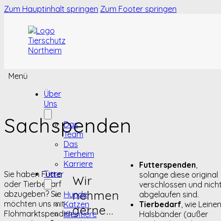
Zum Hauptinhalt springen
Zum Footer springen
Menü
Über
Uns
Sachspenden
Das
Team
Das
Tierheim
Karriere
Futterspenden
,
Tiere
Sie haben Futter
solange diese original
Wir
oder Tierbedarf
verschlossen und nich
nehmen
abzugeben? Sie
Hunde
abgelaufen sind.
möchten uns mit
Katzen
Tierbedarf
, wie Leinen
gerne...
Flohmarktspenden
Kleintiere
Halsbänder (außer