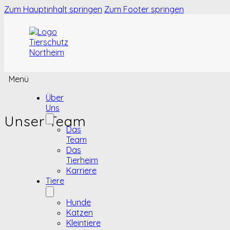
Zum Hauptinhalt springen
Zum Footer springen
Menü
Über
Uns
Unser Team
Das
Team
Das
Tierheim
Karriere
Tiere
Hunde
Katzen
Kleintiere