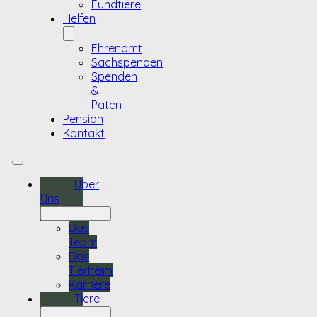
Fundtiere
Helfen
Ehrenamt
Sachspenden
Spenden
&
Paten
Pension
Kontakt
Über
Uns
Das
Team
Das
Tierheim
Karriere
Tiere