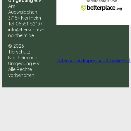
Umgebung e.V.
Am
Auewäldchen
37154 Northeim
Tel. 05551-52437
info@tierschutz-
northeim.de
© 2026
Tierschutz
Northeim und
Datenschutz
Impressum
Cookie Rich
Umgebung e.V.
Alle Rechte
vorbehalten