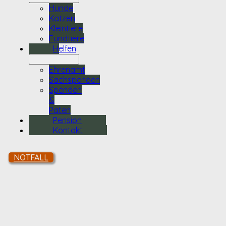
Hunde
Katzen
Kleintiere
Fundtiere
Helfen
Ehrenamt
Sachspenden
Spenden
&
Paten
Pension
Kontakt
NOTFALL