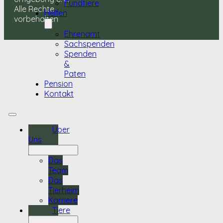
Fundtiere
Alle Rechte
Helfen
vorbehalten
Ehrenamt
Sachspenden
Spenden
&
Paten
Pension
Kontakt
Über
Uns
Das
Team
Das
Tierheim
Karriere
Tiere