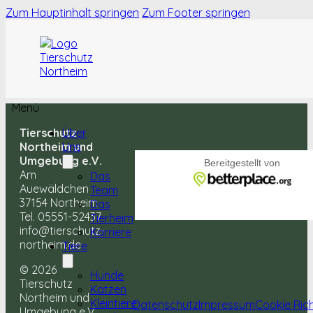
Zum Hauptinhalt springen
Zum Footer springen
Menü
Tierschutz
Über
Northeim und
Uns
Umgebung e.V.
Am
Das
Auewäldchen
Team
37154 Northeim
Das
Tel. 05551-52437
Tierheim
info@tierschutz-
Karriere
northeim.de
Tiere
© 2026
Hunde
Tierschutz
Katzen
Northeim und
Kleintiere
Datenschutz
Impressum
Cookie Rich
Umgebung e.V.