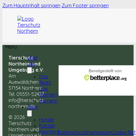
Zum Hauptinhalt springen
Zum Footer springen
Menü
Tierschutz
Über
Northeim und
Uns
Umgebung e.V.
Am
Das
Auewäldchen
Team
37154 Northeim
Das
Tel. 05551-52437
Tierheim
info@tierschutz-
Karriere
northeim.de
Tiere
© 2026
Hunde
Tierschutz
Katzen
Northeim und
Kleintiere
Datenschutz
Impressum
Cookie Rich
Umgebung e.V.