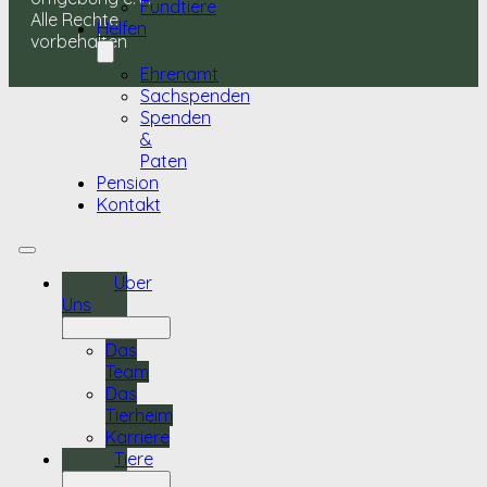
Fundtiere
Alle Rechte
Helfen
vorbehalten
Ehrenamt
Sachspenden
Spenden
&
Paten
Pension
Kontakt
Über
Uns
Das
Team
Das
Tierheim
Karriere
Tiere