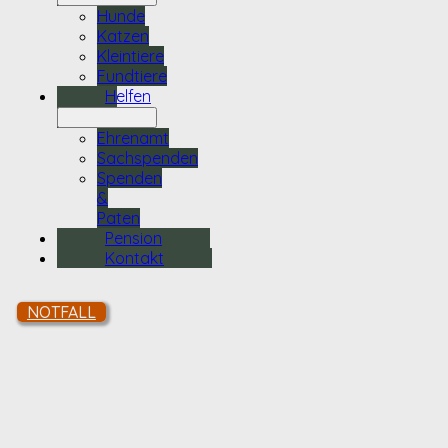
Hunde
Katzen
Kleintiere
Fundtiere
Helfen
Ehrenamt
Sachspenden
Spenden
&
Paten
Pension
Kontakt
NOTFALL