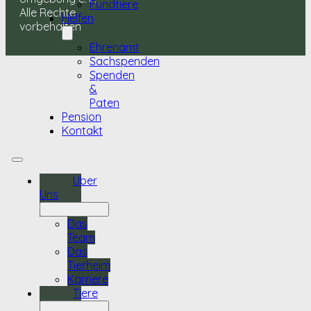
Fundtiere
Alle Rechte
Helfen
vorbehalten
Ehrenamt
Sachspenden
Spenden
&
Paten
Pension
Kontakt
Über
Uns
Das
Team
Das
Tierheim
Karriere
Tiere