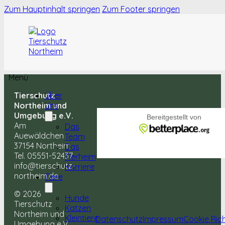
Zum Hauptinhalt springen
Zum Footer springen
Menü
Tierschutz
Über
Northeim und
Uns
Umgebung e.V.
Am
Das
Auewäldchen
Team
37154 Northeim
Das
Tel. 05551-52437
Tierheim
info@tierschutz-
Karriere
northeim.de
Tiere
© 2026
Hunde
Tierschutz
Katzen
Northeim und
Kleintiere
Datenschutz
Impressum
Cookie Rich
Umgebung e.V.