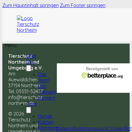
Zum Hauptinhalt springen
Zum Footer springen
Menü
Tierschutz
Über
Northeim und
Uns
Umgebung e.V.
Am
Das
Auewäldchen
Team
37154 Northeim
Das
Tel. 05551-52437
Tierheim
info@tierschutz-
Karriere
northeim.de
Tiere
© 2026
Hunde
Tierschutz
Katzen
Northeim und
Kleintiere
Datenschutz
Impressum
Cookie Rich
Umgebung e.V.