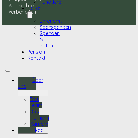
Fundtiere
Alle Rechte
Helfen
vorbehalten
Ehrenamt
Sachspenden
Spenden
&
Paten
Pension
Kontakt
Über
Uns
Das
Team
Das
Tierheim
Karriere
Tiere