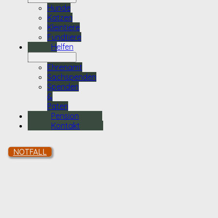
Hunde
Katzen
Kleintiere
Fundtiere
Helfen
Ehrenamt
Sachspenden
Spenden
&
Paten
Pension
Kontakt
NOTFALL