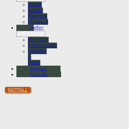
Hunde
Katzen
Kleintiere
Fundtiere
Helfen
Ehrenamt
Sachspenden
Spenden
&
Paten
Pension
Kontakt
NOTFALL