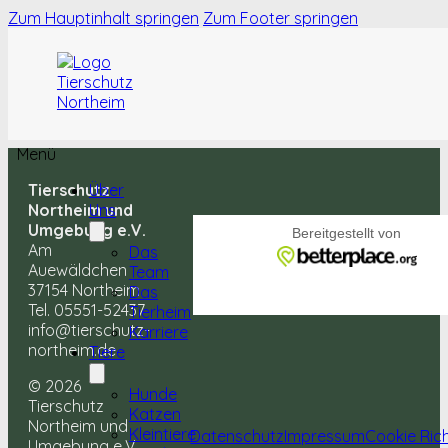
Zum Hauptinhalt springen
Zum Footer springen
Menü
Tierschutz
Über
Northeim und
Uns
Umgebung e.V.
Am
Das
Auewäldchen
Team
37154 Northeim
Das
Tel. 05551-52437
Tierheim
info@tierschutz-
Karriere
northeim.de
Tiere
© 2026
Hunde
Tierschutz
Katzen
Northeim und
Kleintiere
Datenschutz
Impressum
Cookie Rich
Umgebung e.V.