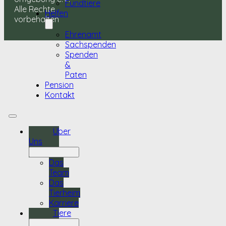
Fundtiere
Alle Rechte
Helfen
vorbehalten
Ehrenamt
Sachspenden
Spenden
&
Paten
Pension
Kontakt
Über
Uns
Das
Team
Das
Tierheim
Karriere
Tiere