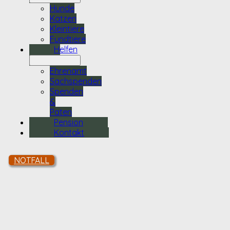
Hunde
Katzen
Kleintiere
Fundtiere
Helfen
Ehrenamt
Sachspenden
Spenden
&
Paten
Pension
Kontakt
NOTFALL