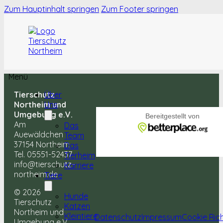
Zum Hauptinhalt springen
Zum Footer springen
Menü
Tierschutz
Über
Northeim und
Uns
Umgebung e.V.
Am
Das
Auewäldchen
Team
37154 Northeim
Das
Tel. 05551-52437
Tierheim
info@tierschutz-
Karriere
northeim.de
Tiere
© 2026
Hunde
Tierschutz
Katzen
Northeim und
Kleintiere
Datenschutz
Impressum
Cookie Rich
Umgebung e.V.