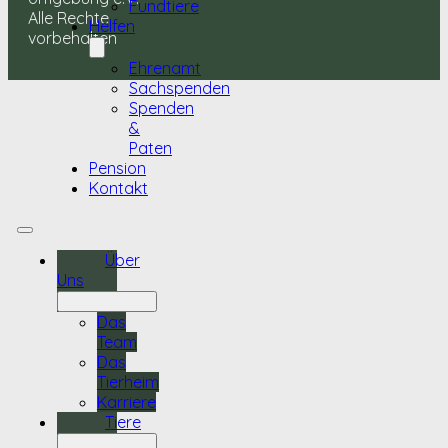
Fundtiere
Alle Rechte
Helfen
vorbehalten
Ehrenamt
Sachspenden
Spenden
&
Paten
Pension
Kontakt
Über
Uns
Das
Team
Das
Tierheim
Karriere
Tiere