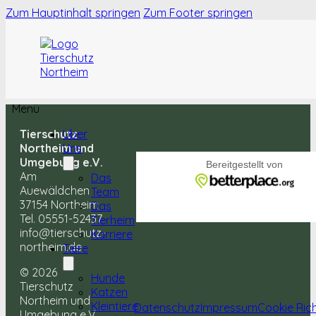
Zum Hauptinhalt springen
Zum Footer springen
Menü
Tierschutz
Über
Northeim und
Uns
Umgebung e.V.
Am
Das
Auewäldchen
Team
37154 Northeim
Das
Tel. 05551-52437
Tierheim
info@tierschutz-
Karriere
northeim.de
Tiere
© 2026
Hunde
Tierschutz
Katzen
Northeim und
Kleintiere
Datenschutz
Impressum
Cookie Rich
Umgebung e.V.