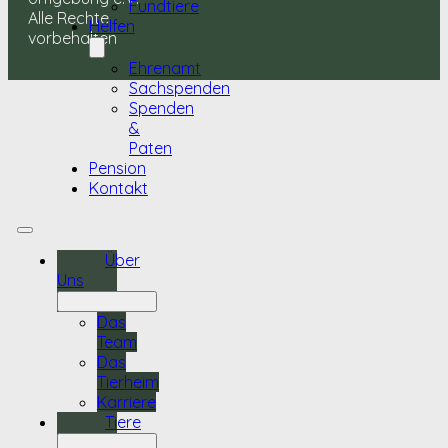
Fundtiere
Alle Rechte
Helfen
vorbehalten
Ehrenamt
Sachspenden
Spenden
&
Paten
Pension
Kontakt
Über
Uns
Das
Team
Das
Tierheim
Karriere
Tiere