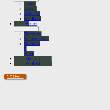
Hunde
Katzen
Kleintiere
Fundtiere
Helfen
Ehrenamt
Sachspenden
Spenden
&
Paten
Pension
Kontakt
NOTFALL