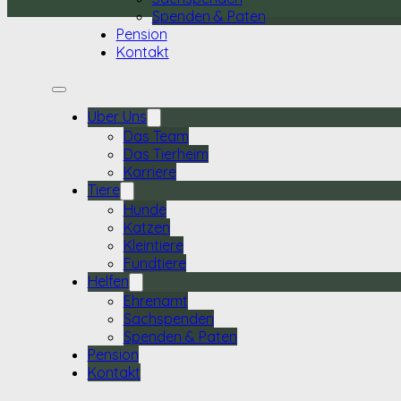
Spenden & Paten
Pension
Kontakt
Über Uns
Das Team
Das Tierheim
Karriere
Tiere
Hunde
Katzen
Kleintiere
Fundtiere
Helfen
Ehrenamt
Sachspenden
Spenden & Paten
Pension
Kontakt