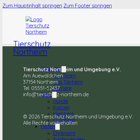
Zum Hauptinhalt springen
Zum Footer springen
Tierschutz
Northeim
Über Uns
Tierschutz Northeim und Umgebung e.V.
Am Auewäldchen
Das Team
37154 Northeim
Das Tierheim
Tel. 05551-52437
Karriere
info@tierschutz-northeim.de
Tiere
Hunde
Katzen
Kleintiere
© 2026 Tierschutz Northeim und Umgebung e.V.
Fundtiere
Alle Rechte vorbehalten
Helfen
Ehrenamt
Sachspenden