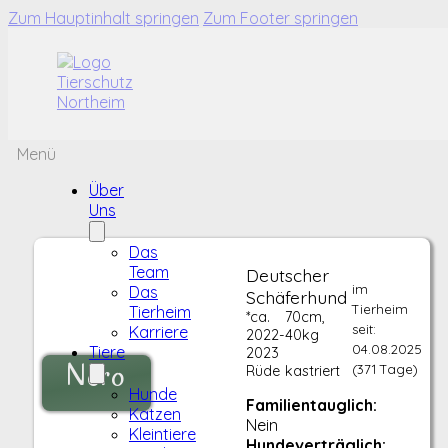
Zum Hauptinhalt springen
Zum Footer springen
Menü
Über
Uns
Das
Team
Deutscher
im
Das
Schäferhund
Tierheim
Tierheim
*ca.
70cm,
seit:
Karriere
2022-
40kg
04.08.2025
Tiere
2023
Nero
(371 Tage)
Rüde
kastriert
Hunde
Familientauglich:
Katzen
Nein
Kleintiere
Hundeverträglich: