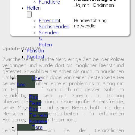
Fundtiere
Ja, mit Hündinnen
Helfen
Ehrenamt
Hundeerfahrung
notwendig
Sachspenden
Spenden
&
Paten
Update 07.03.26
Pension
Kontakt
Zwischenzeitlich durfte Nero einige Zeit bei der Polizei
verbringen und wurde dort als möglicher Diensthund
getestet. Sowohl bei der Arbeit als auch im häuslichen
Umfeld zeigte er sich dabei von seiner besten Seite. Bei
Über
seinem Hundeführer lebte er problemlos im Alltag mit
Uns
im Haushalt und kam auch mit dessen Sohn im
Grundschulalter sehr gut zurecht. Im Training
Das
überzeugte Nero durch seine große Arbeitsfreude,
Team
seine Motivation und seine Bereitschaft mit dem
Das
Menschen zusammenzuarbeiten – in erfahrenen
Tierheim
Händen ein absoluter Traumhund.
Karriere
Tiere
Leider stellte sich bei der tierärztlichen