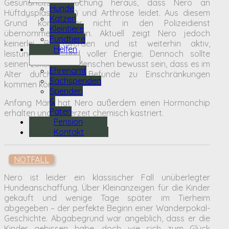
Gesundheitsuntersuchung heraus, dass Nero an
Hunde
Hüftdysplasie (HD) und Arthrose leidet. Aus diesem
Katzen
Grund konnte er nicht in den Polizeidienst
Kleintiere
übernommen werden. Aktuell zeigt Nero jedoch
Fundtiere
keinerlei Beschwerden und ist weiterhin aktiv,
Helfen
leistungsbereit und voller Energie. Dennoch sollte
seinen zukünftigen Menschen bewusst sein, dass es im
Ehrenamt
Alter durch diese Befunde zu Einschränkungen
Sachspenden
kommen könnte.
Spenden
&
Anfang März hat Nero außerdem einen Hormonchip
Paten
erhalten und ist derzeit chemisch kastriert.
Pension
Kontakt
NOTFALL
Nero ist leider ein klassischer Fall unüberlegter
Hundeanschaffung. Über Kleinanzeigen für die Kinder
gekauft und wenige Tage später im Tierheim
abgegeben – der perfekte Beginn einer Wanderpokal-
Geschichte. Abgabegrund war angeblich, dass er die
Kinder gebissen habe, doch wie sich zum Glück