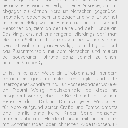
herausstellte war dies lediglich eine Ausrede, um ihn
abgegen zu können. Nero ist Menschen gegenüber
freundlich, jedoch sehr unerzogen und wild. Er springt
mit seinen 40kg wie ein Flummi auf und ab, springt
Menschen an, zieht an der Leine und bellt Hunde an.
Das klingt erstmal anstrengend, allerdings darf man
die guten Seiten nicht vergessen: Der wunderschöne
Nero ist wahnsinnig arbeitswillig, hat richtig Lust auf
das Zusammenspiel mit dem Menschen und mutiert
bei souveräner Führung ganz schnell zu einem
richtigen Streber. 🙂
Er ist in keinster Weise ein „Problemhund“, sondern
einfach ein ganz normaler, sehr agiler und sehr
unerzogener Schäferhund. Für Rasseliebhaber wäre er
ein Traum! Wenig Impulskontrolle, da diese nie
ausgebaut wurde, aber die Bereitschaft mit seinem
Menschen durch Dick und Dünn zu gehen. Wir suchen
für Nero aufgrund seiner Größe und Temperaments
eine Familie ohne kleine Kinder. Seine Menschen
müssen unbedingt Hundeerfahrung mitbringen, gern
mit Schäferhunden oder ähnlichen Arbeitsrassen. Er