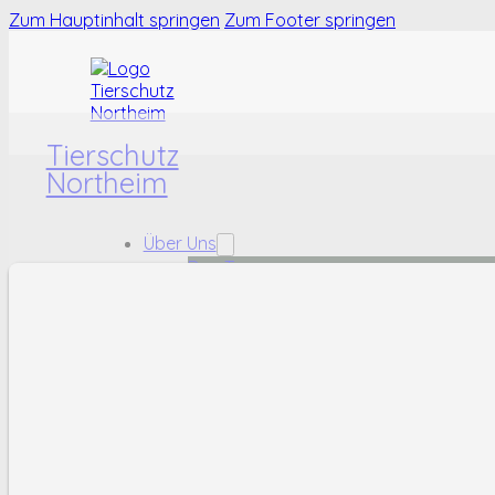
Zum Hauptinhalt springen
Zum Footer springen
Tierschutz
Northeim
Über Uns
Das Team
Das Tierheim
Karriere
Tiere
Hunde
Katzen
Kleintiere
Fundtiere
Helfen
Ehrenamt
Sachspenden