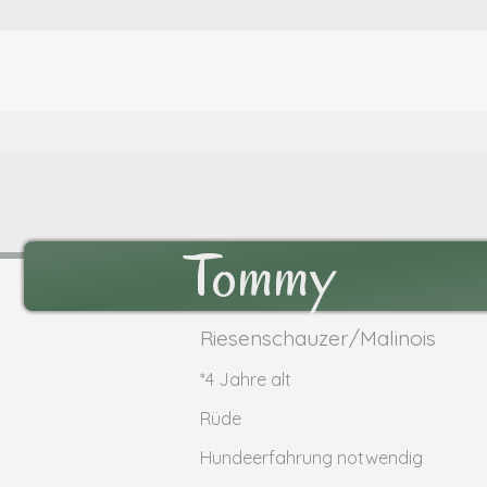
Tommy
Riesenschauzer/Malinois
*4 Jahre alt
Rüde
Hundeerfahrung notwendig