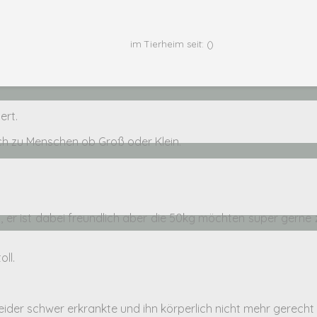
im Tierheim seit: ()
ert.
ich zu Menschen ob Groß oder Klein.
 er ist dabei freundlich aber die 50kg möchten super gerne
ll.
ider schwer erkrankte und ihn körperlich nicht mehr gerecht