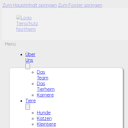
Zum Hauptinhalt springen
Zum Footer springen
Menü
Über
Uns
Das
Team
Das
Tierheim
Karriere
Tiere
Hunde
Katzen
Kleintiere