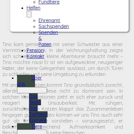
Fundtiere
Helfen
Ehrenamt
Sachspenden
Spenden
&
Tino kam gemeinsam mit seiner Schwester aus einer
Paten
Vermittlung zurück. In der Wohnungshaltung zeigte
Pension
sich schnell: Dieser kleine Abenteurer braucht mehr –
Kontakt
Tino möchte raus! Er ist ein aufgeweckter, neugieriger
Kater, der keine Gelegenheit auslässt, um durch Türen
zu schlüpfen und seine Umgebung zu erkunden.
Über
Uns
Mit anderen Katzen kommt Tino grundsätzlich zurecht,
allerdings sollten diese nicht zu dominant sein. In
Das
solchen Konstellationen zieht er sich eher zurück und
Team
reagiert mit Unsauberkeit. Mit ruhigen,
Das
zurückhaltenden Katzen klappt das Zusammenleben
Tierheim
hingegen gut. Alternativ können wir uns Tino auch sehr
Karriere
gut als Einzelkatze vorstellen – vorausgesetzt, er
Tiere
bekommt ausreichend Aufmerksamkeit und
Beschäftigung durch seine Menschen.