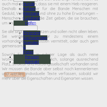
auch mal passieren, dass sie mit einem Hieb reagieren.
Hunde
Deshalb suchen wir für die Bande Menschen mit
Katzen
Geduld, Verständnis und ohne zu hohe Erwartungen –
Kleintiere
Menschen, die ihnen die Zeit geben, die sie brauchen,
Fundtiere
um anzukommen.
Helfen
Sie alle sind soziale Katzen und sollen nicht allein leben.
Ehrenamt
Sie werden daher nur zu mindestens einem
Sachspenden
vorhandenen Artgenossen vermittelt, oder auch gern
Spenden
gemeinsam.
&
Paten
Sowohl Freigang in ruhiger Lage als auch reine
Pension
Wohnungshaltung ist möglich, solange ausreichend
Kontakt
Platz, Struktur und Katzengesellschaft vorhanden sind.
Wir müssen die Bande aber selbst noch kennenlernen
und werden individuelle Texte verfassen, sobald wir
NOTFALL
mehr über die Eigenschaften und Eigenarten wissen.