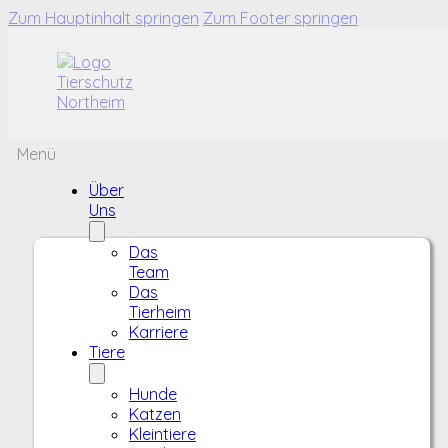
Zum Hauptinhalt springen
Zum Footer springen
Menü
Über
Uns
Das
Team
Das
Tierheim
Karriere
Tiere
Hunde
Katzen
Kleintiere