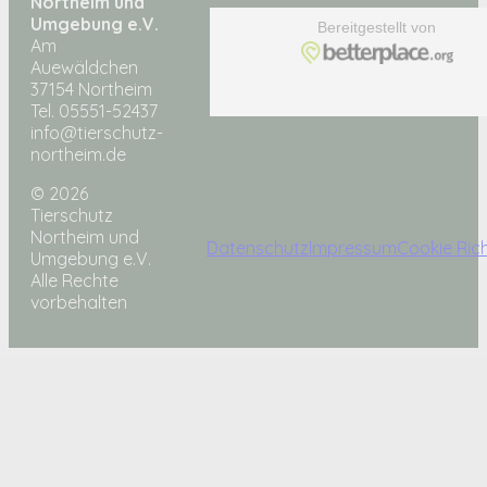
Northeim und
Umgebung e.V.
Am
Auewäldchen
37154 Northeim
Tel. 05551-52437
info@tierschutz-
northeim.de
© 2026
Tierschutz
Northeim und
Datenschutz
Impressum
Cookie Rich
Umgebung e.V.
Alle Rechte
vorbehalten