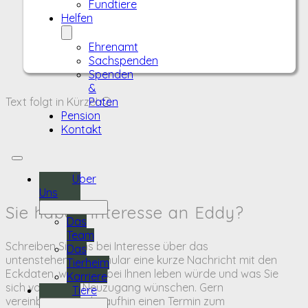
Fundtiere
Helfen
Ehrenamt
Sachspenden
Spenden
&
Text folgt in Kürze! 🙂
Paten
Pension
Kontakt
Über
Uns
Sie haben Interesse an Eddy?
Das
Team
Schreiben Sie uns bei Interesse über das
Das
untenstehende Formular eine kurze Nachricht mit den
Tierheim
Eckdaten, wie Eddy bei Ihnen leben würde und was Sie
Karriere
sich von einem Neuzugang wünschen. Gern
Tiere
vereinbaren wir daraufhin einen Termin zum