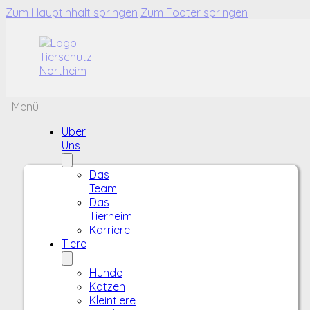
Zum Hauptinhalt springen
Zum Footer springen
Menü
Über
Uns
Das
Team
Das
Tierheim
Karriere
Tiere
Hunde
Katzen
Kleintiere