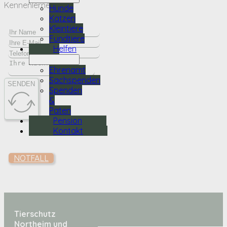
Kennenlernen.
Hunde
Katzen
Kleintiere
Fundtiere
Helfen
Ehrenamt
Sachspenden
SENDEN
Spenden
&
Paten
Pension
Kontakt
NOTFALL
Tierschutz
Northeim und