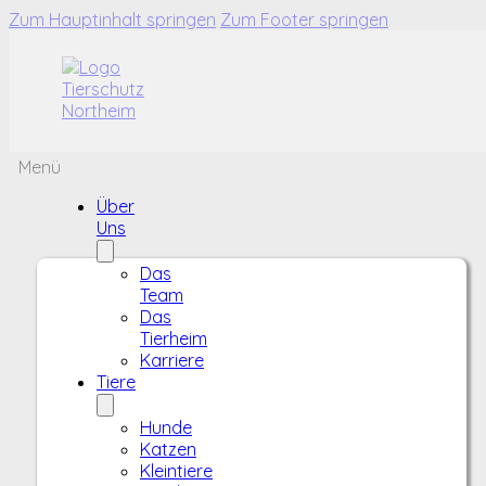
Zum Hauptinhalt springen
Zum Footer springen
Menü
Über
Uns
Das
Team
Das
Tierheim
Karriere
Tiere
Hunde
Katzen
Kleintiere