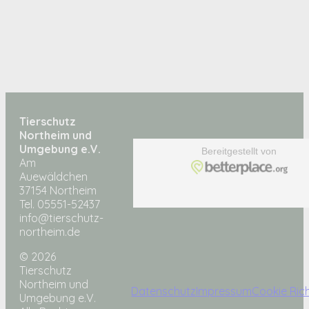
Tierschutz
Northeim und
Umgebung e.V.
Am
Auewäldchen
37154 Northeim
Tel. 05551-52437
info@tierschutz-
northeim.de
© 2026
Tierschutz
Northeim und
Datenschutz
Impressum
Cookie Rich
Umgebung e.V.