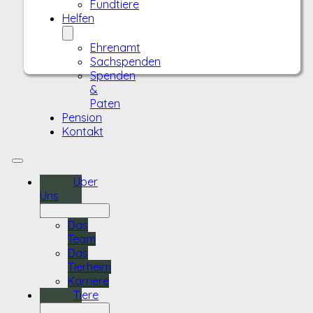
Fundtiere
Helfen
Ehrenamt
Sachspenden
Spenden
&
Paten
Pension
Kontakt
Über
Uns
Das
Team
Das
Tierheim
Karriere
Tiere