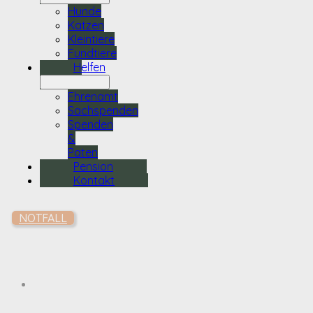
Hunde
Katzen
Kleintiere
Fundtiere
Helfen
Ehrenamt
Sachspenden
Spenden
&
Paten
Pension
Kontakt
NOTFALL