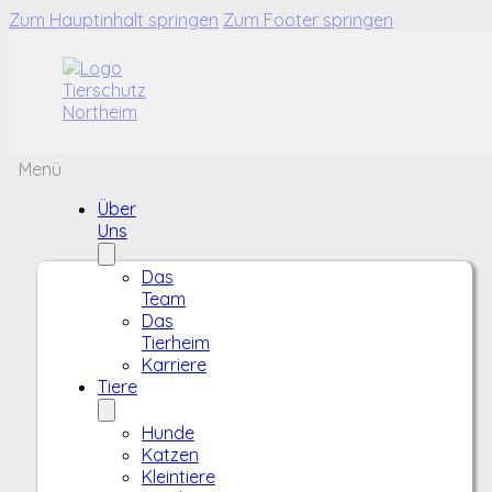
Zum Hauptinhalt springen
Zum Footer springen
Menü
Über
Uns
Das
Team
Das
Tierheim
Karriere
Tiere
Hunde
Katzen
Kleintiere