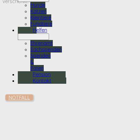
verschenkt.
Hunde
Katzen
Kleintiere
Fundtiere
Helfen
Ehrenamt
Sachspenden
Spenden
&
Paten
Pension
Kontakt
NOTFALL