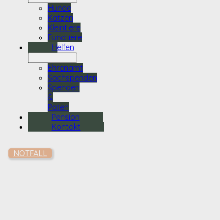
Hunde
Katzen
Kleintiere
Fundtiere
Helfen
Ehrenamt
Sachspenden
Spenden
&
Paten
Pension
Kontakt
NOTFALL