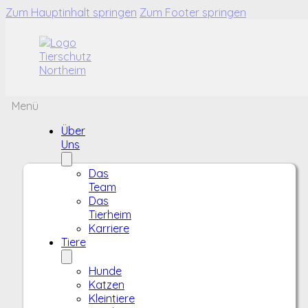
Zum Hauptinhalt springen
Zum Footer springen
Menü
Über
Uns
Das
Team
Das
Tierheim
Karriere
Tiere
Hunde
Katzen
Kleintiere