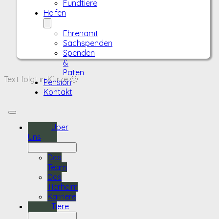
Fundtiere
Helfen
Ehrenamt
Sachspenden
Spenden
&
Paten
Text folgt in Kürze 🙂
Pension
Kontakt
Über
Uns
Das
Team
Das
Tierheim
Karriere
Tiere