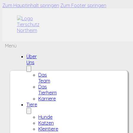
Zum Hauptinhalt springen
Zum Footer springen
Menü
Über
Uns
Das
Team
Das
Tierheim
Karriere
Tiere
Hunde
Katzen
Kleintiere