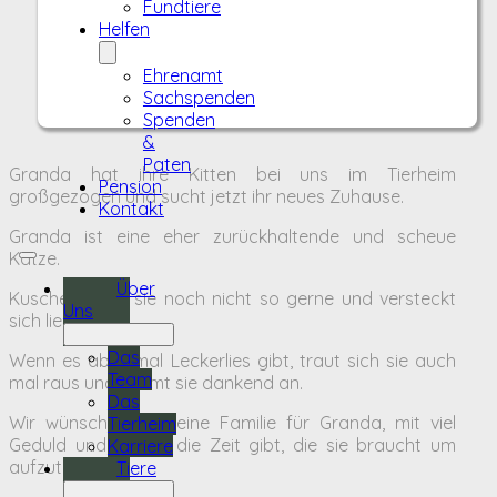
Fundtiere
Helfen
Ehrenamt
Sachspenden
Spenden
&
Paten
Granda hat ihre Kitten bei uns im Tierheim
Pension
großgezogen und sucht jetzt ihr neues Zuhause.
Kontakt
Granda ist eine eher zurückhaltende und scheue
Katze.
Über
Kuscheln mag sie noch nicht so gerne und versteckt
Uns
sich lieber.
Das
Wenn es aber mal Leckerlies gibt, traut sich sie auch
Team
mal raus und nimmt sie dankend an.
Das
Wir wünschen uns eine Familie für Granda, mit viel
Tierheim
Geduld und die ihr die Zeit gibt, die sie braucht um
Karriere
aufzutauen.
Tiere