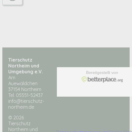
Tierschutz
Northeim und
Umgebung e.V.
Am
Auewäldchen
37154 Northeim
Tel. 05551-52437
info@tierschutz-
northeim.de
© 2026
Tierschutz
Northeim und