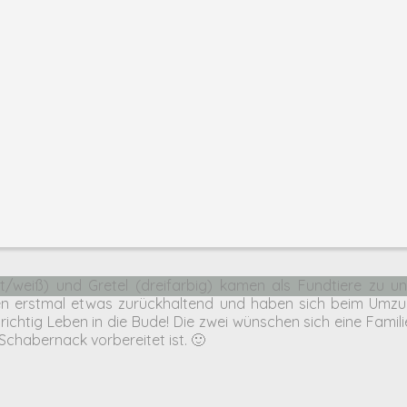
rt/weiß) und Gretel (dreifarbig) kamen als Fundtiere zu
n erstmal etwas zurückhaltend und haben sich beim Umzug
ichtig Leben in die Bude! Die zwei wünschen sich eine Famili
Schabernack vorbereitet ist. 🙂