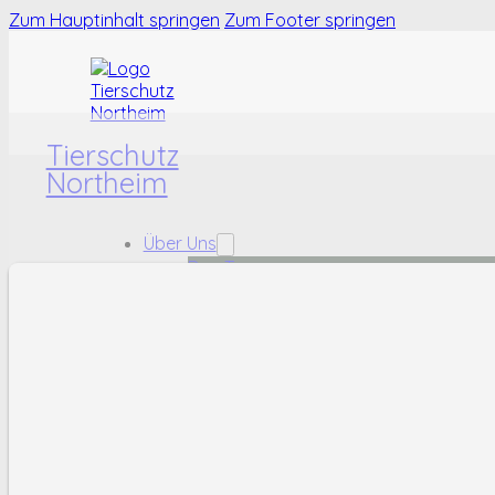
Zum Hauptinhalt springen
Zum Footer springen
Tierschutz
Northeim
Über Uns
Das Team
Das Tierheim
Karriere
Tiere
Hunde
Katzen
Kleintiere
Fundtiere
Helfen
Ehrenamt
Sachspenden