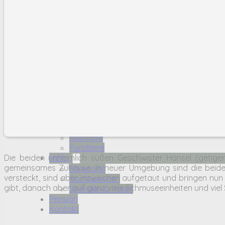
Spenden & Paten
Pension
Kontakt
Über Uns
Das Team
Das Tierheim
Karriere
Tiere
Hunde
Katzen
Kleintiere
Fundtiere
Die beiden unheimlich süßen Geschwister Hänsel (getige
Helfen
gemeinsames Zuhause. In neuer Umgebung sind die beide
Ehrenamt
versteckt, sind aber inzwischen aufgetaut und bringen nun r
Sachspenden
gibt, danach aber auf ganz viele Schmuseeinheiten und viel 
Spenden & Paten
Pension
Kontakt