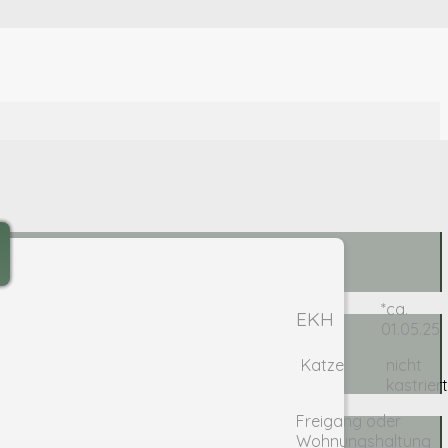
*ca.
EKH
01.05.25
Katze
nicht
kastrier
Freigang oder
Wohnungshaltung