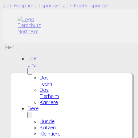
Zum Hauptinhalt springen
Zum Footer springen
Menü
Über
Uns
Das
Team
Das
Tierheim
Karriere
Tiere
Hunde
Katzen
Kleintiere