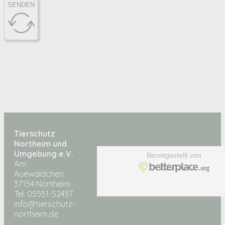
SENDEN
Tierschutz
Northeim und
Umgebung e.V.
Am
Auewäldchen
37154 Northeim
Tel. 05551-52437
info@tierschutz-
northeim.de