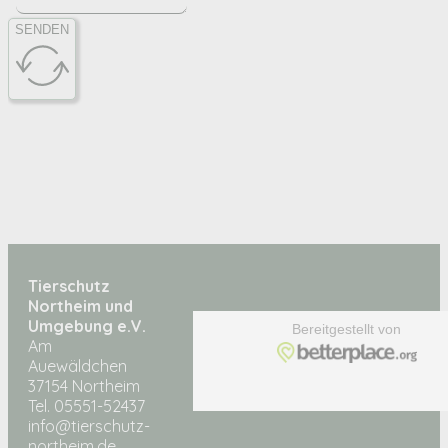
SENDEN
Tierschutz
Northeim und
Umgebung e.V.
Am
Auewäldchen
37154 Northeim
Tel. 05551-52437
info@tierschutz-
northeim.de