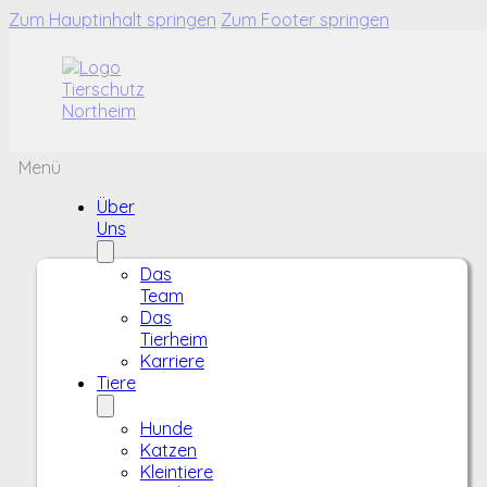
Zum Hauptinhalt springen
Zum Footer springen
Menü
Über
Uns
Das
Team
Das
Tierheim
Karriere
Tiere
Hunde
Katzen
Kleintiere