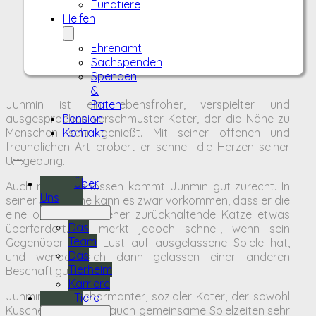
Fundtiere
Helfen
Ehrenamt
Sachspenden
Spenden
&
Junmin ist ein lebensfroher, verspielter und
Paten
ausgesprochen verschmuster Kater, der die Nähe zu
Pension
Menschen sehr genießt. Mit seiner offenen und
Kontakt
freundlichen Art erobert er schnell die Herzen seiner
Umgebung.
Über
Auch mit Artgenossen kommt Junmin gut zurecht. In
Uns
seiner Spiellaune kann es zwar vorkommen, dass er die
eine oder andere eher zurückhaltende Katze etwas
Das
überfordert. Er merkt jedoch schnell, wenn sein
Team
Gegenüber keine Lust auf ausgelassene Spiele hat,
Das
und wendet sich dann gelassen einer anderen
Tierheim
Beschäftigung zu.
Karriere
Junmin ist ein charmanter, sozialer Kater, der sowohl
Tiere
Kuschelstunden als auch gemeinsame Spielzeiten sehr