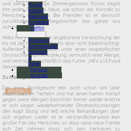
und seine ehemalige Zimmergenossin Porzia zeigte
Hunde
ihm jeden Tag auf’s Neue, wie schön der Kontakt zu
Katzen
Menschen sein kann. Bei Fremden ist er dennoch
Kleintiere
zurückhaltend und begutachtet das ganze aus
Fundtiere
sicherer Entfernung.
Helfen
Mirko hat im Auge eine angeborene Verwachsung der
Ehrenamt
Iris mit der Hornhaut, die ihn aber nicht beeinträchtigt.
Sachspenden
Außerdem leidet er leider unter einen unspezifischen
Spenden
chronischen Darmerkrankung, vermutlich einer Allergie,
&
und verträgt ausschließlich das Futter „Hill’s z/d Food
Paten
Sensitivities“.
Pension
Kontakt
Zu Mondgesicht:
Der arme Mondgesicht lebt auch schon seit über
NOTFALL
einem Jahr im Tierheim und hat einen harten Kampf
gegen seine Allergien bestritten. Immer wieder kratzte
er sich wegen wiederkehrender Ohrenentzündungen
den Kopf blutig und ließ etliche Behandlungen über
sich ergehen. Leider ist er verständlicherweise kein
großer Fan des Menschen, so dass seine neue Familie
sich Zeit nehmen muss sich sein Vertrauen zu