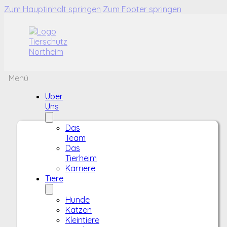
Zum Hauptinhalt springen
Zum Footer springen
Menü
Über
Uns
Das
Team
Das
Tierheim
Karriere
Tiere
Hunde
Katzen
Kleintiere