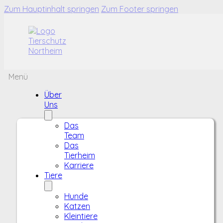
Zum Hauptinhalt springen
Zum Footer springen
Menü
Über
Uns
Das
Team
Das
Tierheim
Karriere
Tiere
Hunde
Katzen
Kleintiere