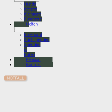
Hunde
Katzen
Kleintiere
Fundtiere
Helfen
Ehrenamt
Sachspenden
Spenden
&
Paten
Pension
Kontakt
NOTFALL