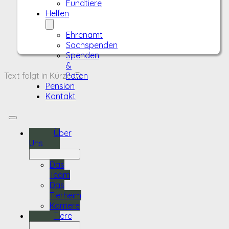
Fundtiere
Helfen
Ehrenamt
Sachspenden
Spenden
&
Text folgt in Kürze 🙂
Paten
Pension
Kontakt
Über
Uns
Das
Team
Das
Tierheim
Karriere
Tiere