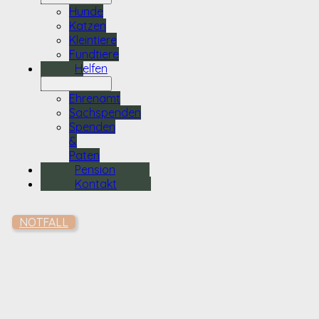
Hunde
Katzen
Kleintiere
Fundtiere
Helfen
Ehrenamt
Sachspenden
Spenden
&
Paten
Pension
Kontakt
NOTFALL