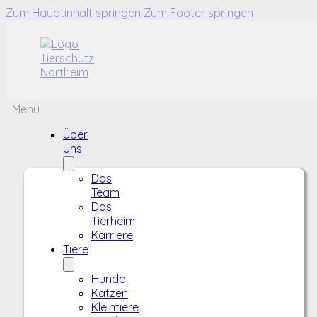
Zum Hauptinhalt springen
Zum Footer springen
Menü
Über
Uns
Das
Team
Das
Tierheim
Karriere
Tiere
Hunde
Katzen
Kleintiere