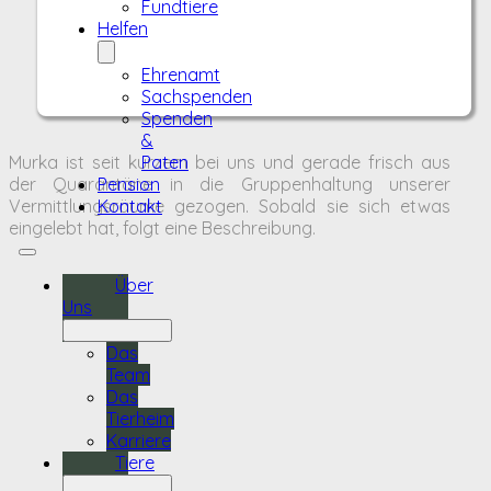
Fundtiere
Helfen
Ehrenamt
Sachspenden
Spenden
&
Murka ist seit kurzem bei uns und gerade frisch aus
Paten
der Quarantäne in die Gruppenhaltung unserer
Pension
Vermittlungsräume gezogen. Sobald sie sich etwas
Kontakt
eingelebt hat, folgt eine Beschreibung.
Über
Uns
Das
Team
Das
Tierheim
Karriere
Tiere