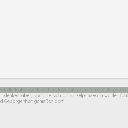
bt die Nähe zu Menschen, lässt sich gern streicheln und ge
ir denken aber, dass sie sich als Einzelprinzessin wohler fü
nd Geborgenheit genießen darf.