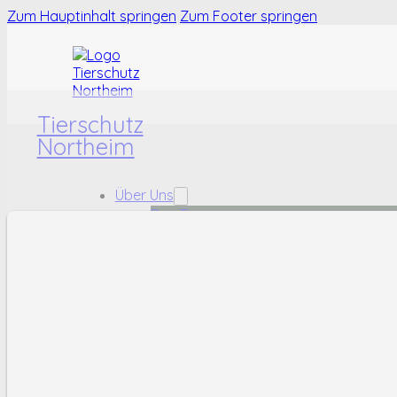
Zum Hauptinhalt springen
Zum Footer springen
Tierschutz
Northeim
Über Uns
Das Team
Das Tierheim
Karriere
Tiere
Hunde
Katzen
Kleintiere
Fundtiere
Helfen
Ehrenamt
Sachspenden