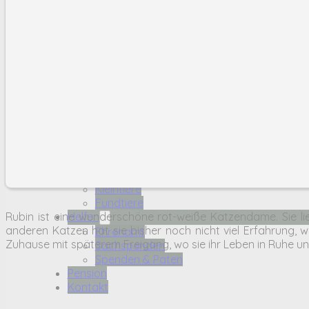
Spenden & Paten
Pension
Kontakt
Über Uns
Das Team
Das Tierheim
Karriere
Tiere
Hunde
Katzen
Kleintiere
Fundtiere
Rubin ist eine wunderschöne rot-weiße Katzendame. Sie lie
Helfen
anderen Katzen hat sie bisher noch nicht viel Erfahrung, w
Ehrenamt
Zuhause mit späterem Freigang, wo sie ihr Leben in Ruhe u
Sachspenden
Spenden & Paten
Pension
Kontakt