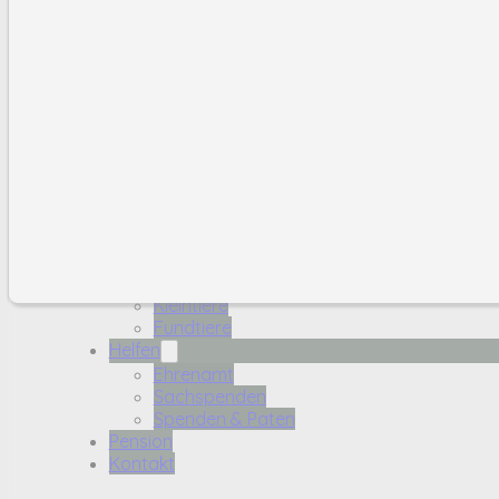
Spenden & Paten
Pension
Kontakt
Über Uns
Das Team
Das Tierheim
Karriere
Tiere
Hunde
Katzen
Kleintiere
Fundtiere
Helfen
Ehrenamt
Sachspenden
Spenden & Paten
Pension
Kontakt