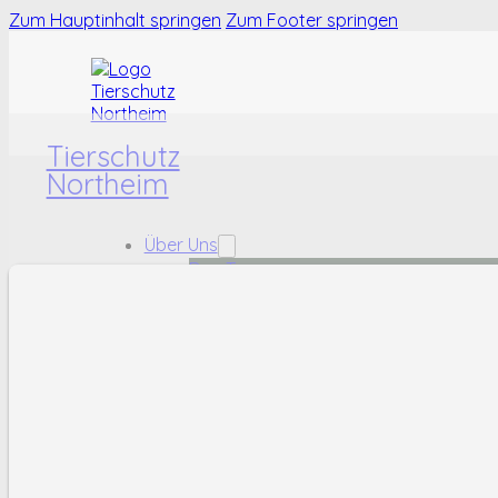
Zum Hauptinhalt springen
Zum Footer springen
Tierschutz
Northeim
Über Uns
Das Team
Das Tierheim
Karriere
Tiere
Hunde
Katzen
Kleintiere
Fundtiere
Helfen
Ehrenamt
Sachspenden