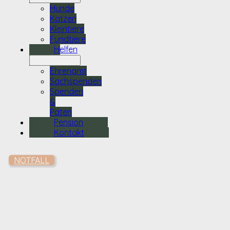
Hunde
Katzen
Kleintiere
Fundtiere
Helfen
Ehrenamt
Sachspenden
Spenden
&
Paten
Pension
Kontakt
NOTFALL