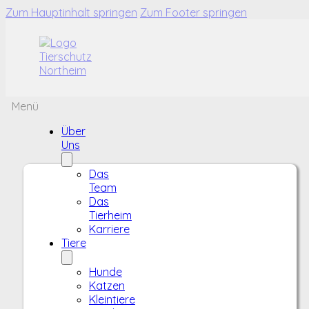
Zum Hauptinhalt springen
Zum Footer springen
Menü
Über
Uns
Das
Team
Das
Tierheim
Karriere
Tiere
Hunde
Katzen
Kleintiere