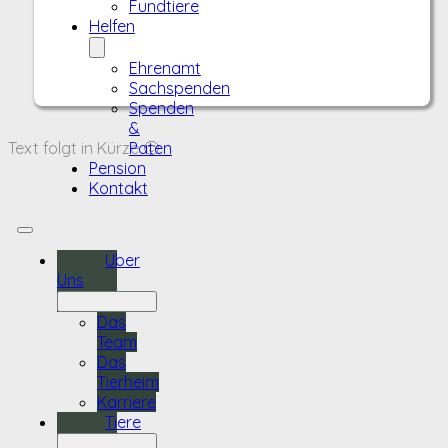
Fundtiere
Helfen
Ehrenamt
Sachspenden
Spenden
&
Text folgt in Kürze 🙂
Paten
Pension
Kontakt
Über
Uns
Das
Team
Das
Tierheim
Karriere
Tiere