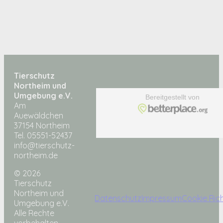
Tierschutz
Northeim und
Umgebung e.V.
Am
Auewäldchen
37154 Northeim
Tel. 05551-52437
info@tierschutz-
northeim.de
© 2026
Tierschutz
Northeim und
Datenschutz
Impressum
Cookie Rich
Umgebung e.V.
Alle Rechte