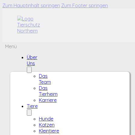
Zum Hauptinhalt springen
Zum Footer springen
Menü
Über
Uns
Das
Team
Das
Tierheim
Karriere
Tiere
Hunde
Katzen
Kleintiere