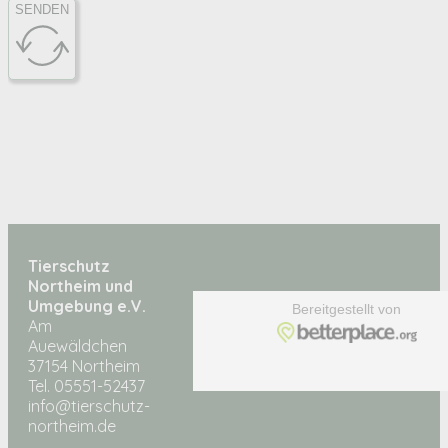
SENDEN
Tierschutz
Northeim und
Umgebung e.V.
Am
Auewäldchen
37154 Northeim
Tel. 05551-52437
info@tierschutz-
northeim.de