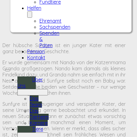
Fundtiere
Helfen
Ehrenamt
Sachspenden
Spenden
&
Der hübsche Sunfyre ist ein junger Kater mit einer
Paten
ganz besonderen Geschichte.
Pension
Kontakt
Er wurde gemeinsam mit Nando von der Katzenmama
Granda großgezogen. Nando kam damals als kleines
Findelkind dazu, und Granda nahm sie einfach mit in ihr
Über
Nest auf, während Sunfyre selbst noch ein Baby war.
Uns
Seitdem sind die beiden wie Geschwister – nur wenige
Wochen liegen zwischen ihnen.
Das
Sunfyre ist ein neugieriger und verspielter Kater, der
Team
seine Umgebung gerne beobachtet und erkundet. In
Das
neuen Situationen kann er zunächst etwas vorsichtig
Tierheim
sein und braucht manchmal einen Moment, um
Karriere
Vertrauen zu fassen. Wenn er merkt, dass alles sicher
Tiere
ist, zeigt er aber schnell sein fröhliches Wesen und