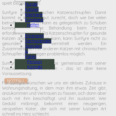
spielt begeistert mit.
Hunde
Katzen
Sunfyre hat chronischen Katzenschnupfen. Damit
Kleintiere
kommt er im Alltag gut zurecht, doch wie bei vielen
Fundtiere
betroffenen Katzen kann es gelegentlich zu Schüben
Helfen
kommen, die eine Behandlung beim Tierarzt
erforderlich machen. Da Katzenschnupfen für gesunde
Ehrenamt
Katzen ansteckend sein kann, kann Sunfyre nicht zu
Sachspenden
gesunden Katzen vermittelt werden. Ein
Spenden
Zusammenleben mit anderen Katzen mit chronischem
&
Schnupfen ist dagegen problemlos möglich.
Paten
Pension
Sunfyre könnte sehr gerne gemeinsam mit seiner
Kontakt
Freundin Nando ausziehen – das ist aber keine
Voraussetzung.
NOTFALL
Für Sunfyre wünschen wir uns ein aktives Zuhause in
Wohnungshaltung, in dem man ihm etwas Zeit gibt,
anzukommen und Vertrauen zu fassen, sich dann aber
auch mit ihm beschäftigt und ihn auslastet. Wer
Geduld mitbringt, bekommt einen neugierigen,
verspielten Kater, der sich mit seiner lustigen Art
schnell ins Herz schleicht.