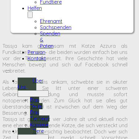
Fundtiere
Helfen
Ehrenamt
Sachspenden
Spenden
&
Tassja kam gemeinsam mit Katze Azzura als
Paten
Fundkatze zu uns – die beiden wurden einfach bei uns
Pension
vor der Tür ausgesetzt. Ihre Geschichte hat viele
Kontakt
Menschen bewegt und sich auf Facebook schnell
verbreitet.
Über
Als Tassja bei uns ankam, schwebte sie in akuter
Uns
Lebensgefahr: Sie litt unter einer schweren
Gebärmutterentzündung und musste sofort
Das
notoperiert werden. Zum Glück hat sie alles gut
Team
überstanden und ist inzwischen auf dem Weg der
Das
Besserung.
Tierheim
Tassja ist geschätzt vier Jahre alt und aktuell noch
Karriere
eine eher zurückhaltende Katze, die sich versteckt und
Tiere
ihre Umgebung vorsichtig beobachtet. Doch wer sich
Zeit für sie nimmt, merkt schnell: Vorsichtige