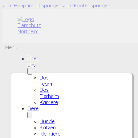
Zum Hauptinhalt springen
Zum Footer springen
Menü
Über
Uns
Das
Team
Das
Tierheim
Karriere
Tiere
Hunde
Katzen
Kleintiere