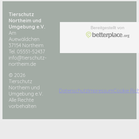
Tierschutz
Northeim und
Umgebung e.V.
Am
Auewäldchen
37154 Northeim
Tel. 05551-52437
info@tierschutz-
northeim.de
© 2026
Tierschutz
Northeim und
Datenschutz
Impressum
Cookie Rich
Umgebung e.V.
Alle Rechte
vorbehalten