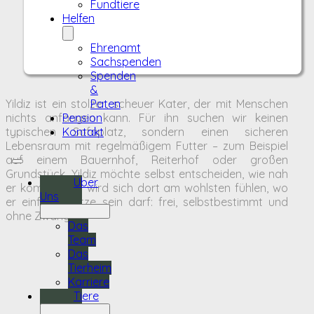
Fundtiere
Helfen
Ehrenamt
Sachspenden
Spenden
&
Yildiz ist ein stolzer, scheuer Kater, der mit Menschen
Paten
nichts anfangen kann. Für ihn suchen wir keinen
Pension
typischen Sofaplatz, sondern einen sicheren
Kontakt
Lebensraum mit regelmäßigem Futter – zum Beispiel
auf einem Bauernhof, Reiterhof oder großen
Grundstück. Yildiz möchte selbst entscheiden, wie nah
Über
er kommt, und wird sich dort am wohlsten fühlen, wo
Uns
er einfach Katze sein darf: frei, selbstbestimmt und
ohne Zwang.
Das
Team
Das
Tierheim
Karriere
Tiere