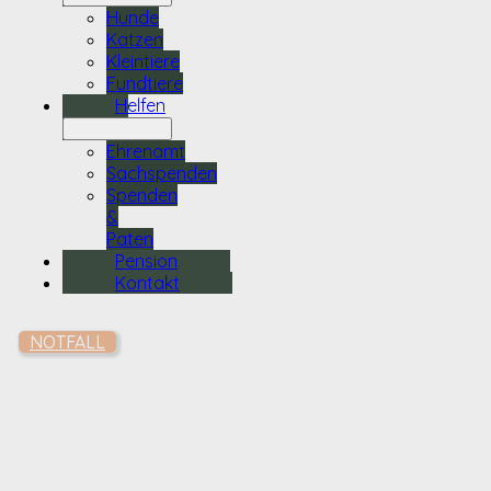
Hunde
Katzen
Kleintiere
Fundtiere
Helfen
Ehrenamt
Sachspenden
Spenden
&
Paten
Pension
Kontakt
NOTFALL