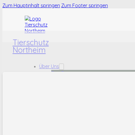
Zum Hauptinhalt springen
Zum Footer springen
Tierschutz
Northeim
Über Uns
Das Team
Das Tierheim
Karriere
Tiere
Hunde
Katzen
Kleintiere
Fundtiere
Helfen
Ehrenamt
Sachspenden