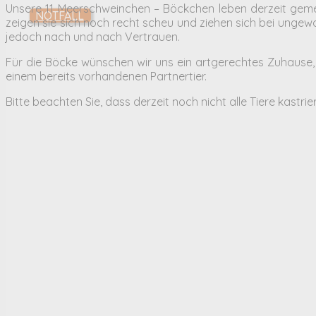
Unsere 11 Meerschweinchen – Böckchen leben derzeit gem
NOTFALL
zeigen sie sich noch recht scheu und ziehen sich bei ungewo
jedoch nach und nach Vertrauen.
Für die Böcke wünschen wir uns ein artgerechtes Zuhause, i
einem bereits vorhandenen Partnertier.
Bitte beachten Sie, dass derzeit noch nicht alle Tiere kastrier