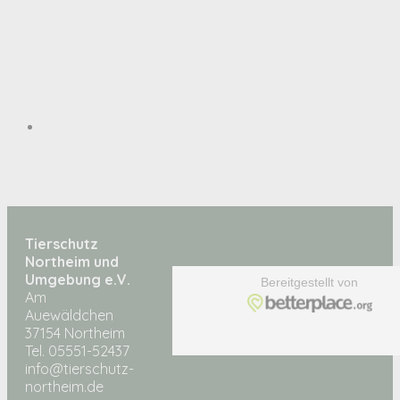
Tierschutz
Northeim und
Umgebung e.V.
Am
Auewäldchen
37154 Northeim
Tel. 05551-52437
info@tierschutz-
northeim.de