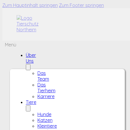
Zum Hauptinhalt springen
Zum Footer springen
Menü
Über
Uns
Das
Team
Das
Tierheim
Karriere
Tiere
Hunde
Katzen
Kleintiere