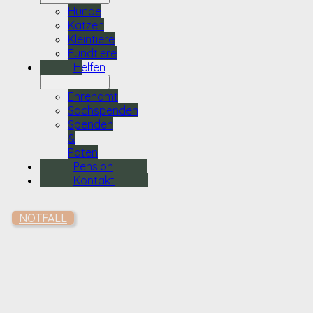
Hunde
Katzen
Kleintiere
Fundtiere
Helfen
Ehrenamt
Sachspenden
Spenden
&
Paten
Pension
Kontakt
NOTFALL