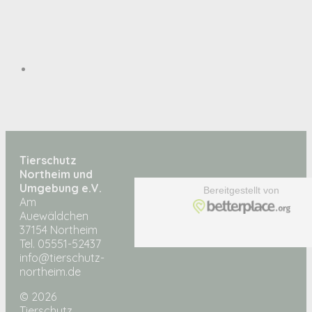
Tierschutz
Northeim und
Umgebung e.V.
Am
Auewäldchen
37154 Northeim
Tel. 05551-52437
info@tierschutz-
northeim.de
© 2026
Tierschutz