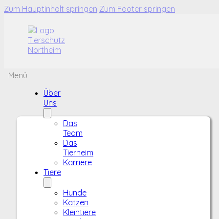
Zum Hauptinhalt springen
Zum Footer springen
Menü
Über
Uns
Das
Team
Das
Tierheim
Karriere
Tiere
Hunde
Katzen
Kleintiere