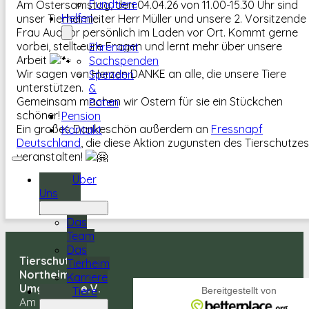
Fundtiere
Am Ostersamstag, den 04.04.26 von 11.00-15.30 Uhr sind
Helfen
unser Tierheimleiter Herr Müller und unsere 2. Vorsitzende
Frau Auditor persönlich im Laden vor Ort. Kommt gerne
vorbei, stellt eure Fragen und lernt mehr über unsere
Ehrenamt
Arbeit
Sachspenden
Wir sagen von Herzen DANKE an alle, die unsere Tiere
Spenden
unterstützen.
&
Gemeinsam machen wir Ostern für sie ein Stückchen
Paten
schöner!
Pension
Ein großes Dankeschön außerdem an
Fressnapf
Kontakt
Deutschland
, die diese Aktion zugunsten des Tierschutzes
veranstalten!
Über
Uns
Das
Team
Das
Tierschutz
Tierheim
Northeim und
Karriere
Umgebung e.V.
Tiere
Am