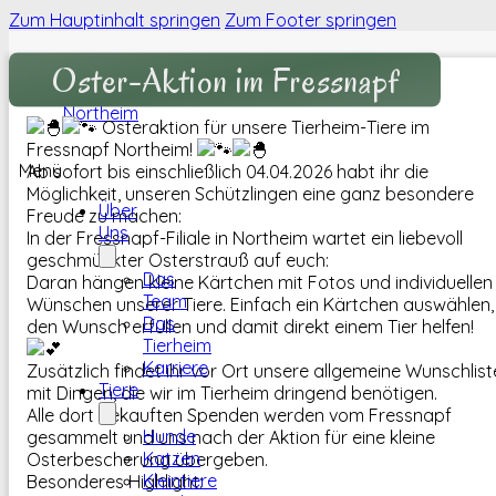
Zum Hauptinhalt springen
Zum Footer springen
Oster-Aktion im Fressnapf
Osteraktion für unsere Tierheim-Tiere im
Fressnapf Northeim!
Menü
Ab sofort bis einschließlich 04.04.2026 habt ihr die
Möglichkeit, unseren Schützlingen eine ganz besondere
Über
Freude zu machen:
Uns
In der Fressnapf-Filiale in Northeim wartet ein liebevoll
geschmückter Osterstrauß auf euch:
Das
Daran hängen kleine Kärtchen mit Fotos und individuellen
Team
Wünschen unserer Tiere. Einfach ein Kärtchen auswählen,
Das
den Wunsch erfüllen und damit direkt einem Tier helfen!
Tierheim
Karriere
Zusätzlich findet ihr vor Ort unsere allgemeine Wunschlist
Tiere
mit Dingen, die wir im Tierheim dringend benötigen.
Alle dort gekauften Spenden werden vom Fressnapf
Hunde
gesammelt und uns nach der Aktion für eine kleine
Katzen
Osterbescherung übergeben.
Kleintiere
Besonderes Highlight: