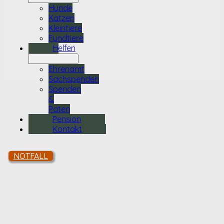
Hunde
Katzen
Kleintiere
Fundtiere
Helfen
Ehrenamt
Sachspenden
Spenden
&
Paten
Pension
Kontakt
NOTFALL