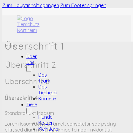
Zum Hauptinhalt springen
Zum Footer springen
Überschrift 1
Menü
Über
Uns
Überschrift 2
Das
Überschrift 3
Team
Das
Tierheim
Überschrift 4
Karriere
Tiere
Standard Text Medium
Hunde
Katzen
Lorem ipsum dolor sit amet, consetetur sadipscing
Kleintiere
elitr, sed diam nonumy eirmod tempor invidunt ut