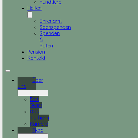
Fundtiere
Helfen
Ehrenamt
Sachspenden
Spenden
&
Paten
Pension
Kontakt
Über
Uns
Das
Team
Das
Tierheim
Karriere
Tiere