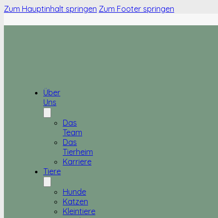
Zum Hauptinhalt springen
Zum Footer springen
Menü
Über
Uns
Das
Team
Das
Tierheim
Karriere
Tiere
Hunde
Katzen
Kleintiere