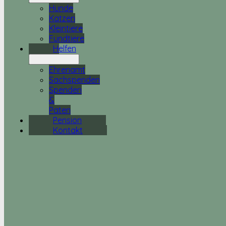
Hunde
Katzen
Kleintiere
Fundtiere
Helfen
Ehrenamt
Sachspenden
Spenden
&
Paten
Pension
Kontakt
NOTFALL